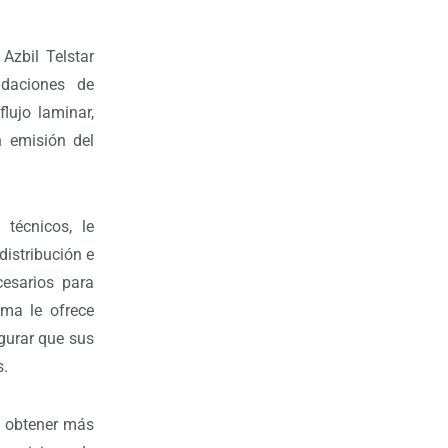
Azbil Telstar
idaciones de
lujo laminar,
n emisión del
técnicos, le
istribución e
ecesarios para
ma le ofrece
gurar que sus
s.
a obtener más