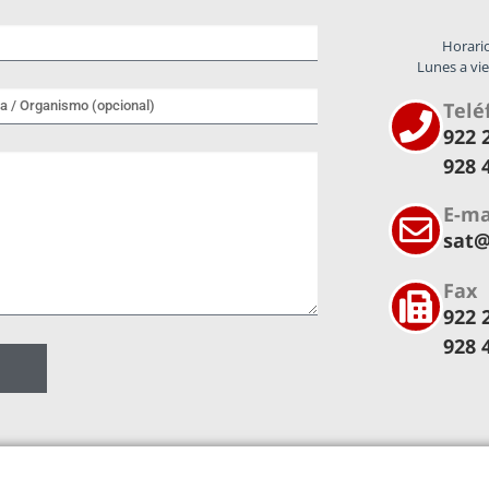
Horario
Lunes a vie
Telé
922 2
928 
E-ma
sat@
Fax
922 
928 